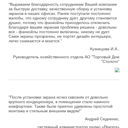
"Выражаем благодарность сотрудникам Вашей компании
за быструю доставку, качественную сборку и установку
экранов в наших офисах. Ранее поступали постоянно
жалобы, что одному сотруднику дует, другому становится
душно, потому что фанкойлы приходилось отключать.
Благодаря вашим экранам проблема решена - довольны
все - фанкойлы постоянно включены, никому не дует.
Сами экраны прозрачны, не портят дизайн интерьера;
легко снимаются и моются."
Кузнецова И.А.,
Руководитель хозяйственного отдела АО "Торговый Дом
"Столото"
"После установки экрана исчез сквозняк от довольно
крупного кондиционера, в помещении стало намного
комфортнее. Также были приятно удивлены простотой
монтажа и стильным внешним видом!"
Андрей Седненко,
системный администратор радио «Рекорд»