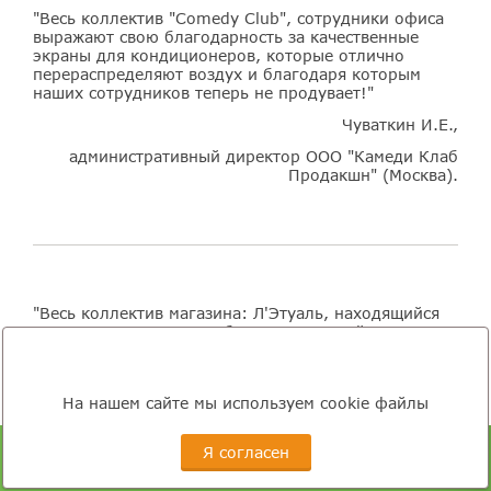
"Весь коллектив "Comedy Club", сотрудники офиса
выражают свою благодарность за качественные
экраны для кондиционеров, которые отлично
перераспределяют воздух и благодаря которым
наших сотрудников теперь не продувает!"
Чуваткин И.Е.,
административный директор ООО "Камеди Клаб
Продакшн" (Москва).
"Весь коллектив магазина: Л'Этуаль, находящийся
по адресу: Санкт-Петербург, Московский пр. 139,
ТЦ "ЭЛЕКТРА", выражает благодарность всем
сотрудникам "Экодизайн" за установку
качественного экрана, который отлично
На нашем сайте мы используем cookie файлы
перераспределяет воздух по всему торговому залу,
что обеспечивает комфортную обстановку для
сотрудников магазина и покупателей."
Я согласен
«Рассчитайте стоимость экрана для кондиционера»
С уважением, Чернышова Н.В.,