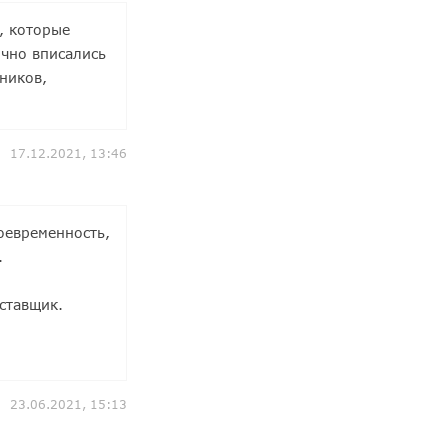
, которые
ично вписались
ников,
17.12.2021, 13:46
оевременность,
.
ставщик.
23.06.2021, 15:13