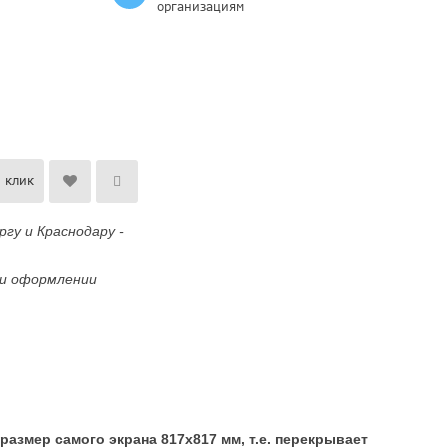
организациям
1 клик
гу и Краснодару -
ри оформлении
азмер самого экрана 817х817 мм, т.е. перекрывает