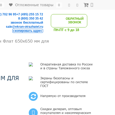
Отложенные товары
0
0
) 702 96 95
+7 (495) 255 15 72
8 (800) 350 35 42
ОБРАТНЫЙ
ЗВОНОК
звонок бесплатный
sale@ekran-otrazhatel.ru
ПН-ПТ с 9 до 18
скопировать адрес
н Флат 650х650 мм для
Оперативная доставка по России
и в страны Таможенного союза
ММ ДЛЯ
Экраны безопасны и
сертифицированы по системе
ГОСТ
Напрямую от производителя
Скидки дилерам, оптовым
покупателям и некоммерческим