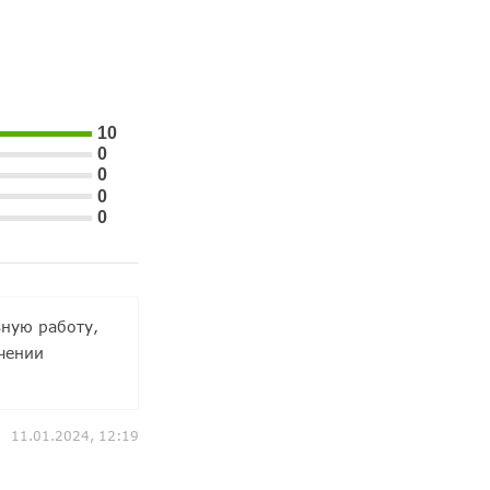
10
0
0
0
0
ную работу,
чении
11.01.2024, 12:19