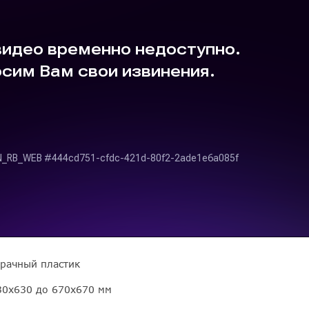
рачный пластик
30х630 до 670х670 мм