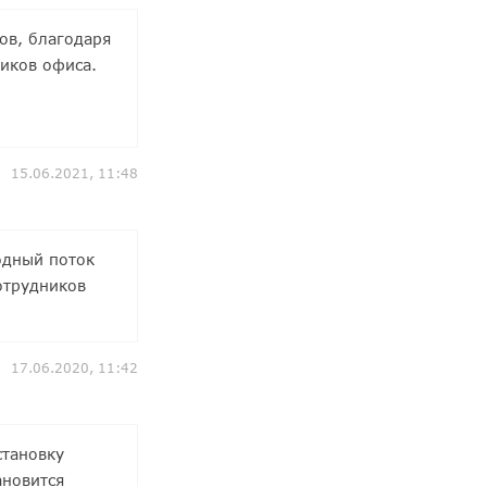
ов, благодаря
ников офиса.
15.06.2021, 11:48
одный поток
отрудников
17.06.2020, 11:42
становку
ановится