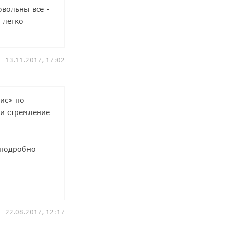
вольны все -
 легко
13.11.2017, 17:02
ис» по
 и стремление
 подробно
22.08.2017, 12:17