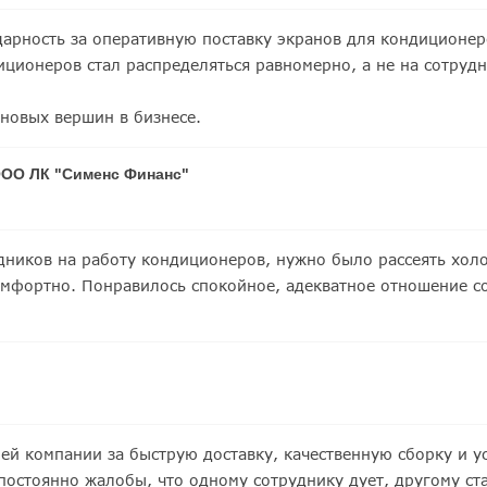
арность за оперативную поставку экранов для кондиционер
иционеров стал распределяться равномерно, а не на сотруд
новых вершин в бизнесе.
ООО ЛК "Сименс Финанс"
удников на работу кондиционеров, нужно было рассеять хол
комфортно. Понравилось спокойное, адекватное отношение с
й компании за быструю доставку, качественную сборку и у
постоянно жалобы, что одному сотруднику дует, другому ст