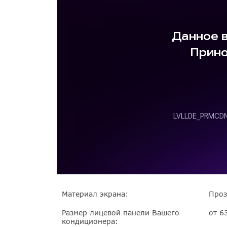
Материал экрана:
Проз
Размер лицевой панели Вашего
от 6
кондиционера: