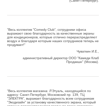
(Санкт-Петербург).
"Весь коллектив "Comedy Club", сотрудники офиса
выражают свою благодарность за качественные экраны
для кондиционеров, которые отлично перераспределяют
воздух и благодаря которым наших сотрудников теперь не
продувает!"
Чуваткин И.Е.,
административный директор ООО "Камеди Клаб
Продакшн" (Москва).
"Весь коллектив магазина: Л'Этуаль, находящийся по
адресу: Санкт-Петербург, Московский пр. 139, ТЦ
"ЭЛЕКТРА", выражает благодарность всем сотрудникам
"Экодизайн" за установку качественного экрана, который
отлично перераспределяет воздух по всему торговому